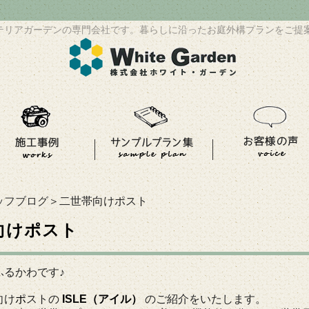
テリアガーデンの専門会社です。暮らしに沿ったお庭外構プランをご提
ッフブログ
＞二世帯向けポスト
向けポスト
ふるかわです♪
向け
ポ
ストの
ISLE（アイル）
のご紹介をいたします。