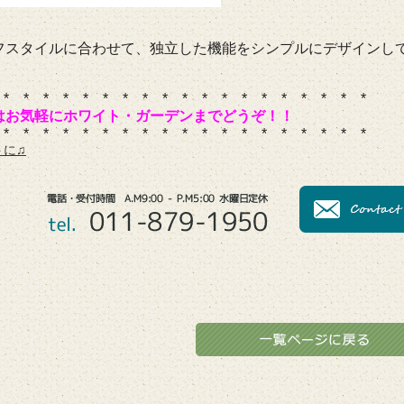
フスタイルに合わせて、独立した機能をシンプルにデザインし
 * * * * * * * * * * * * * * * * * * *
はお気軽にホワイト・ガーデンまでどうぞ！！
 * * * * * * * * * * * * * * * * * * *
トに♫