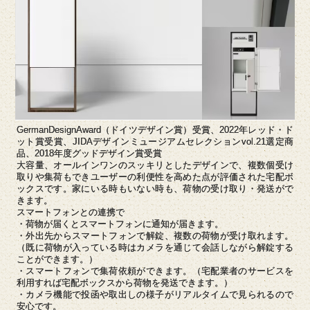
GermanDesignAward（ドイツデザイン賞）受賞、2022年レッド・ド
ット賞受賞、JIDAデザインミュージアムセレクションvol.21選定商
品、2018年度グッドデザイン賞受賞
大容量、オールインワンのスッキリとしたデザインで、複数個受け
取りや集荷もできユーザーの利便性を高めた点が評価された宅配ボ
ックスです。家にいる時もいない時も、荷物の受け取り・発送がで
きます。
スマートフォンとの連携で
・荷物が届くとスマートフォンに通知が届きます。
・外出先からスマートフォンで解錠、複数の荷物が受け取れます。
（既に荷物が入っている時はカメラを通じて会話しながら解錠する
ことができます。）
・スマートフォンで集荷依頼ができます。（宅配業者のサービスを
利用すれば宅配ボックスから荷物を発送できます。）
・カメラ機能で投函や取出しの様子がリアルタイムで見られるので
安心です。