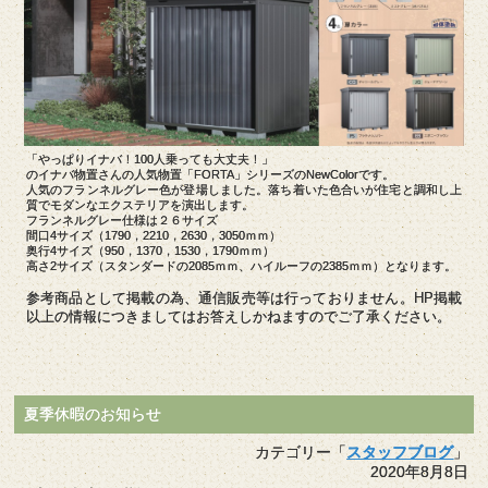
「やっぱりイナバ！100人乗っても大丈夫！」
のイナバ物置さんの人気物置「FORTA」シリーズのNewColorです。
人気のフランネルグレー色が登場しました。落ち着いた色合いが住宅と調和し上
質でモダンなエクステリアを演出します。
フランネルグレー仕様は２６サイズ
間口4サイズ（1790，2210，2630，3050ｍｍ）
奥行4サイズ（950，1370，1530，1790ｍｍ）
高さ2サイズ（スタンダードの2085ｍｍ、ハイルーフの2385ｍｍ）となります。
参考商品として掲載の為、通信販売等は行っておりません。HP掲載
以上の情報につきましてはお答えしかねますのでご了承ください。
夏季休暇のお知らせ
カテゴリー「
スタッフブログ
」
2020年8月8日