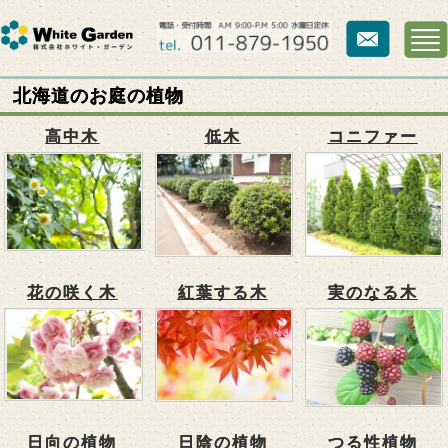
北海道のお庭の植物
高中木
低木
コニファー
花の咲く木
紅葉する木
実のなる木
日向の植物
日陰の植物
つる性植物