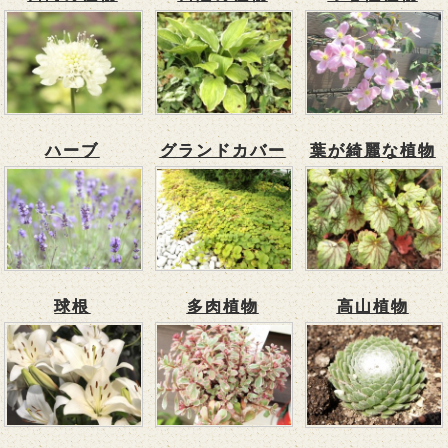
ハーブ
グランドカバー
葉が綺麗な植物
球根
多肉植物
高山植物