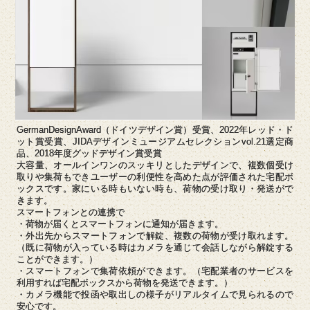
GermanDesignAward（ドイツデザイン賞）受賞、2022年レッド・ド
ット賞受賞、JIDAデザインミュージアムセレクションvol.21選定商
品、2018年度グッドデザイン賞受賞
大容量、オールインワンのスッキリとしたデザインで、複数個受け
取りや集荷もできユーザーの利便性を高めた点が評価された宅配ボ
ックスです。家にいる時もいない時も、荷物の受け取り・発送がで
きます。
スマートフォンとの連携で
・荷物が届くとスマートフォンに通知が届きます。
・外出先からスマートフォンで解錠、複数の荷物が受け取れます。
（既に荷物が入っている時はカメラを通じて会話しながら解錠する
ことができます。）
・スマートフォンで集荷依頼ができます。（宅配業者のサービスを
利用すれば宅配ボックスから荷物を発送できます。）
・カメラ機能で投函や取出しの様子がリアルタイムで見られるので
安心です。