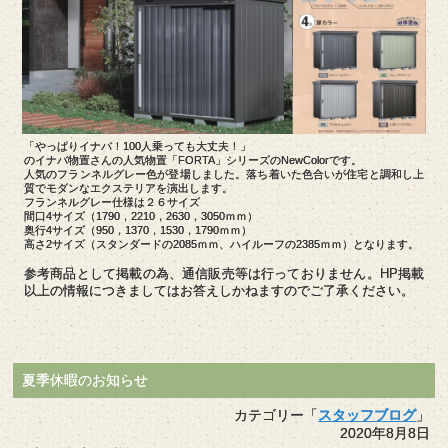
「やっぱりイナバ！100人乗っても大丈夫！」
のイナバ物置さんの人気物置「FORTA」シリーズのNewColorです。
人気のフランネルグレー色が登場しました。落ち着いた色合いが住宅と調和し上
質でモダンなエクステリアを演出します。
フランネルグレー仕様は２６サイズ
間口4サイズ（1790，2210，2630，3050ｍｍ）
奥行4サイズ（950，1370，1530，1790ｍｍ）
高さ2サイズ（スタンダードの2085ｍｍ、ハイルーフの2385ｍｍ）となります。
参考商品として掲載の為、通信販売等は行っておりません。HP掲載
以上の情報につきましてはお答えしかねますのでご了承ください。
夏季休暇のお知らせ
カテゴリー「
スタッフブログ
」
2020年8月8日