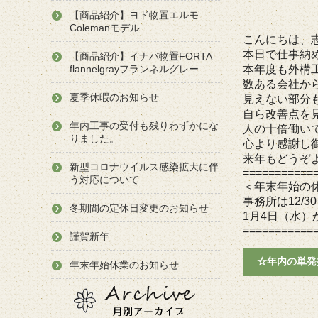
【商品紹介】ヨド物置エルモ
Colemanモデル
こんにちは、
本日で仕事納
【商品紹介】イナバ物置FORTA
flannelgrayフランネルグレー
本年度も外構
数ある会社か
夏季休暇のお知らせ
見えない部分
自ら改善点を
年内工事の受付も残りわずかにな
人の十倍働い
りました。
心より感謝し
来年もどうぞ
新型コロナウイルス感染拡大に伴
===========
う対応について
＜年末年始の
事務所は12/
冬期間の定休日変更のお知らせ
1月4日（水
===========
謹賀新年
☆年内の単発
年末年始休業のお知らせ