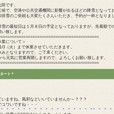
志田です。
天候で、空港や公共交通機関に影響が出るほどの降雪となって
加排雪のご依頼も大変たくさんいただき、予約が一杯となりま
排雪の最短日は１月８日の予定となっておりますが、先着順で
願い致します。
============================================
休業について＞
）～1/3（火）まで休業させていただきます。
休みとなりますので、ご了承ください。
）から元気に営業再開しますので、よろしくお願い致します。
============================================
スタート＊
ていますね。風邪などいいていませんか～？？？
でコワいですね・・・
 * * * * * * * * * * * * * * * * *
* * * *