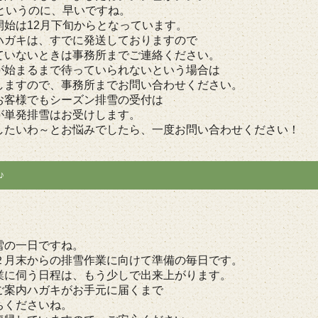
旬というのに、早いですね。
開始は12月下旬からとなっています。
ハガキは、すでに発送しておりますので
ていないときは事務所までご連絡ください。
が始まるまで待っていられないという場合は
しますので、事務所までお問い合わせください。
お客様でもシーズン排雪の受付は
が単発排雪はお受けします。
したいわ～とお悩みでしたら、一度お問い合わせください！
♪
雪の一日ですね。
２月末からの排雪作業に向けて準備の毎日です。
業に伺う日程は、もう少しで出来上がります。
ご案内ハガキがお手元に届くまで
ちくださいね。