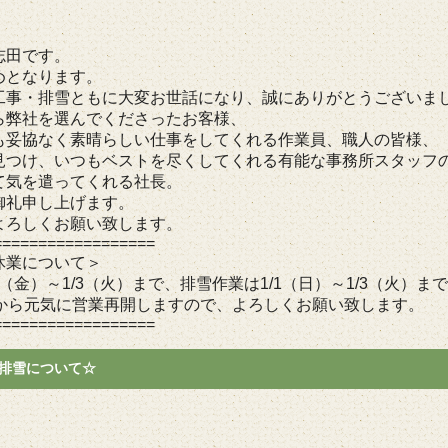
志田です。
めとなります。
工事・排雪ともに大変お世話になり、誠にありがとうございま
ら弊社を選んでくださったお客様、
も妥協なく素晴らしい仕事をしてくれる作業員、職人の皆様、
見つけ、いつもベストを尽くしてくれる有能な事務所スタッフ
て気を遣ってくれる社長。
御礼申し上げます。
よろしくお願い致します。
==================
休業について＞
30（金）～1/3（火）まで、排雪作業は1/1（日）～1/3（火
）から元気に営業再開しますので、よろしくお願い致します。
==================
排雪について☆