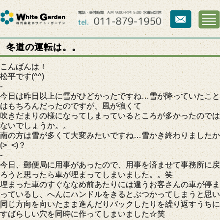
冬道の運転は。。
こんばんは！
松平です(^^)
-
今日は昨日以上に雪がひどかったですね…雪が降っていたこと
はもちろんだったのですが、風が強くて
吹きだまりの様になってしまっているところが多かったのでは
ないでしょうか。。
南の方は雪が多くて大変みたいですね…雪かき終わりましたか
(>_<)？
-
今日、郵便局に用事があったので、用事を済ませて事務所に戻
ろうと思ったら車が埋まってしまいました。。笑
埋まった車のすぐななめ前あたりには違うお客さんの車が停ま
っているし、へんにハンドルをきるとぶつかってしまうと思い
同じ方向を向いたまま進んだりバックしたりを繰り返すうちに
すばらしい穴を同時に作ってしまいました☆笑