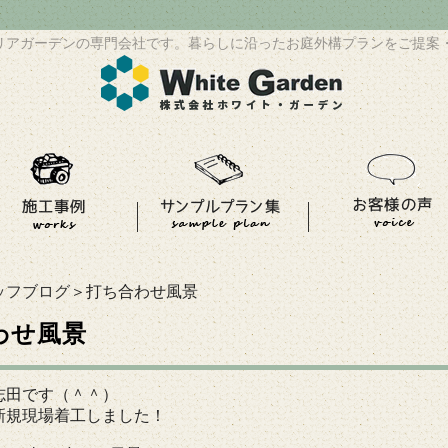
リアガーデンの専門会社です。暮らしに沿ったお庭外構プランをご提案
ッフブログ
＞打ち合わせ風景
わせ風景
志田です（＾＾）
新規現場着工しました！