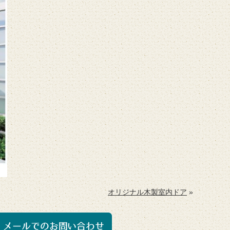
オリジナル木製室内ドア
»