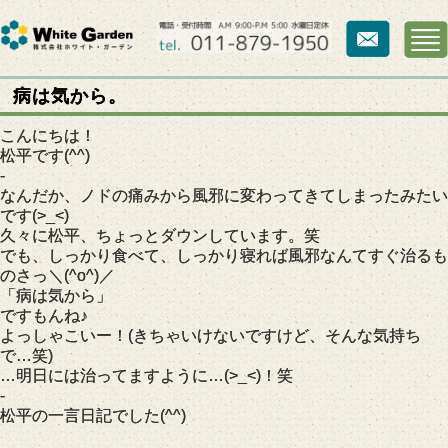
病は気から。
こんにちは！
松平です(^^)
-
なんだか、ノドの痛みから風邪に変わってきてしまったみたい
です(>_<)
久々に松平、ちょっとダウンしています。笑
でも、しっかり食べて、しっかり寝れば風邪なんてすぐ治るも
のさっ＼(^o^)／
「病は気から」
ですもんね♪
よっしゃこいー！(きちゃいけないですけど、そんな気持ち
で…笑)
…明日には治ってますように…(>_<)！笑
-
松平の一言日記でした(^^)