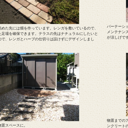
パーテーシ
詰めた先には畑を作っています。レンガを敷いているので、
メンテナン
た足場を確保できます。テラスの先はナチュラルにしたいと
が涼しげで
ので、レンガとハーブの仕切りは設けずにデザインしまし
物置までの
物置スペースに。
ンクリート