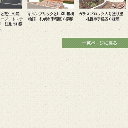
スと芝生の庭、
キルンブリックとLIXIL暖欄
ガラスブロック入り塗り壁
レージ、トステ
物語 札幌市手稲区Ｙ様邸
札幌市手稲区Ｏ様邸
ド 江別市H様
邸