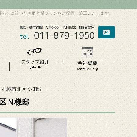
暮らしに沿ったお庭外構プランをご提案・施工いたします。
 札幌市北区Ｎ様邸
区Ｎ様邸