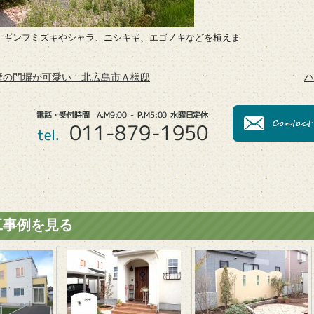
、ギンフミズキやシャラ、ニシキギ、エゴノキなどを植えま
壁の門塀が可愛い 北広島市Ａ様邸
ハ
工事例を見る