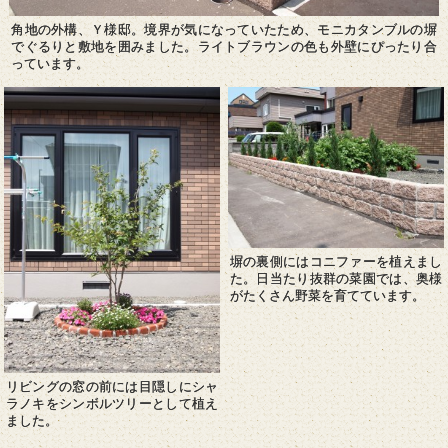
角地の外構、Ｙ様邸。境界が気になっていたため、モニカタンブルの塀
でぐるりと敷地を囲みました。ライトブラウンの色も外壁にぴったり合
っています。
塀の裏側にはコニファーを植えまし
た。日当たり抜群の菜園では、奥様
がたくさん野菜を育てています。
リビングの窓の前には目隠しにシャ
ラノキをシンボルツリーとして植え
ました。