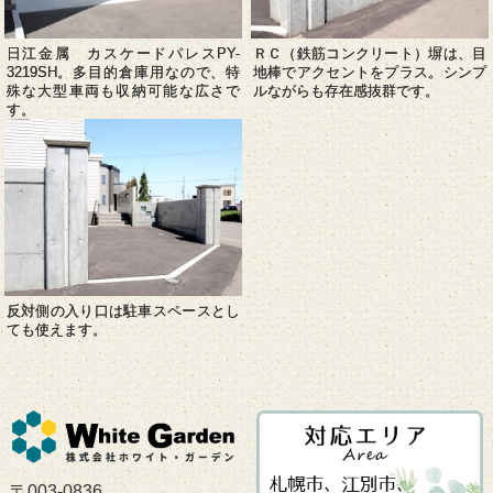
ＲＣ（鉄筋コンクリート）塀は、目
日江金属 カスケードパレスPY-
地棒でアクセントをプラス。シンプ
3219SH。多目的倉庫用なので、特
ルながらも存在感抜群です。
殊な大型車両も収納可能な広さで
す。
反対側の入り口は駐車スペースとし
ても使えます。
〒003-0836