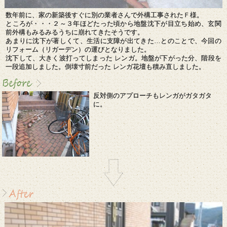
数年前に、家の新築後すぐに別の業者さんで外構工事されたＦ様。
ところが・・・２～３年ほどたった頃から地盤沈下が目立ち始め、玄関
前外構もみるみるうちに崩れてきたそうです。
あまりに沈下が著しくて、生活に支障が出てきた…とのことで、今回の
リフォーム（リガーデン）の運びとなりました。
沈下して、大きく波打ってしまった レンガ。地盤が下がった分、階段を
一段追加しました。倒壊寸前だった レンガ花壇も積み直しました。
反対側のアプローチもレンガがガタガタ
に。