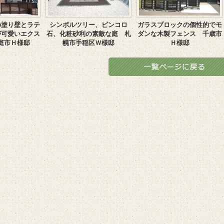
の塗り壁とラテ
シンボルツリー、ピンコロ
ガラスブロックの個性的でモ
が可愛いエクス
石、化粧砂利の素敵な庭 札
ダンな木製フェンス 千歳市
庭市Ｈ様邸
幌市手稲区Ｗ様邸
Ｈ様邸