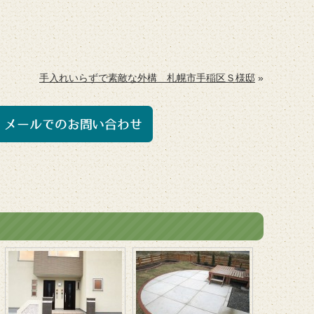
手入れいらずで素敵な外構 札幌市手稲区Ｓ様邸
»