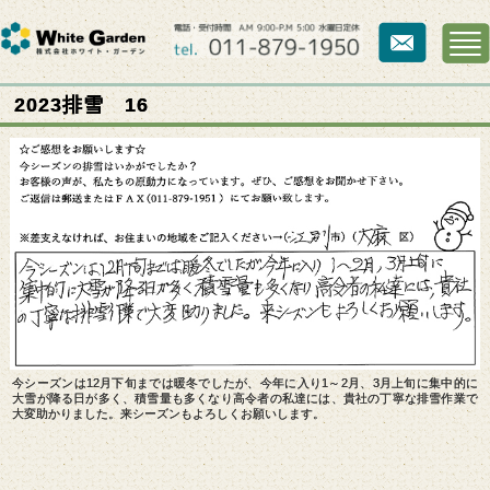
2023排雪 16
今シーズンは12月下旬までは暖冬でしたが、今年に入り1～2月、3月上旬に集中的に
大雪が降る日が多く、積雪量も多くなり高令者の私達には、貴社の丁寧な排雪作業で
大変助かりました。来シーズンもよろしくお願いします。