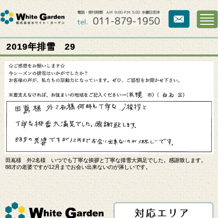
2019年排雪 29
田嶌様 外2名様 いつでも丁寧な挨拶と丁寧な排雪大満足でした。感謝致します。
88才の老婆ですが12月までお会い出来ないのが淋しいです。