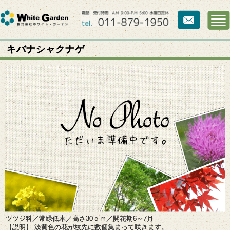
キバナシャクナゲ
ツツジ科／常緑低木／高さ30ｃｍ／開花期6～7月
【説明】 淡黄色の花が枝先に数個集まって咲きます。