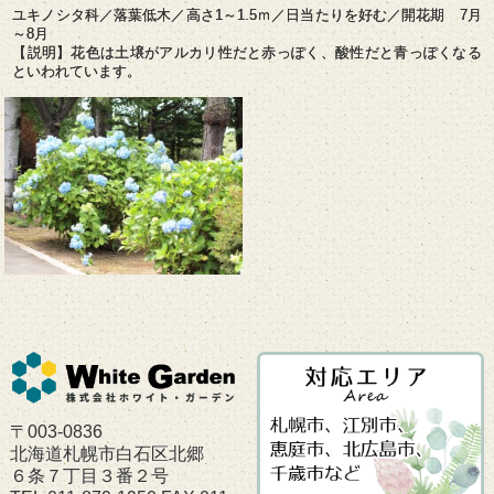
ユキノシタ科／落葉低木／高さ1～1.5ｍ／日当たりを好む／開花期 7月
～8月
【説明】花色は土壌がアルカリ性だと赤っぽく、酸性だと青っぽくなる
といわれています。
〒003-0836
北海道札幌市白石区北郷
６条７丁目３番２号