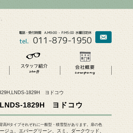
す。
829H,LNDS-1829H ヨドコウ
H,LNDS-1829H ヨドコウ
背高Hタイプそれぞれに一般型・積雪型があります。
扉の色
ージュ、エバーグリーン、スミ、ダークウッド、