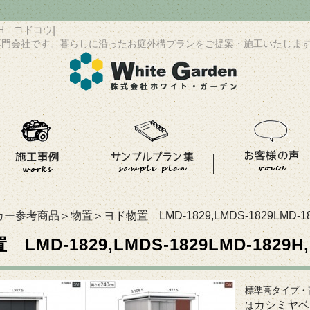
829H ヨドコウ
|
専門会社です。暮らしに沿ったお庭外構プランをご提案・施工いたしま
カー参考商品
＞
物置
＞ヨド物置 LMD-1829,LMDS-1829LMD-1
LMD-1829,LMDS-1829LMD-1829
標準高タイプ・
カシミヤベ
は