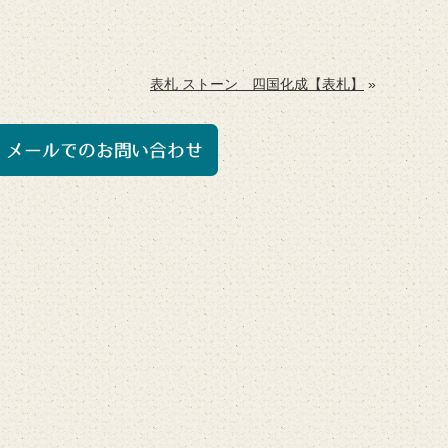
表札 ストーン 四国化成【表札】
»