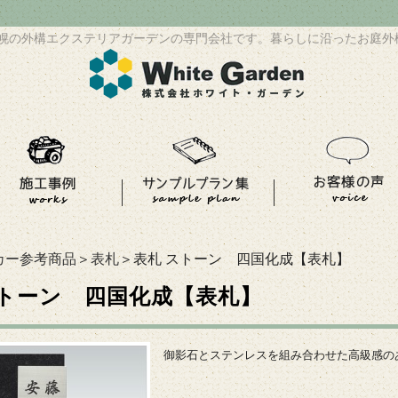
幌の外構エクステリアガーデンの専門会社です。暮らしに沿ったお庭外
カー参考商品
＞
表札
＞表札 ストーン 四国化成【表札】
ストーン 四国化成【表札】
御影石とステンレスを組み合わせた高級感の